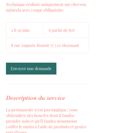
Technique réalisée uniquement sur cheveux
naturels avec coupe obligatoire
A
partir
2 h 30 min
2
A partir de 85€
de
85€
h
3
8 rue Auguste Renoir 77 720 Mormant
0
m
i
n
Envoyer une demande
Description du service
La permanente n'est pas magique, vous
obtiendrez des boucles dont il faudra
prendre soin et qu'il faudra néanmoins
coiffer le matin à l'aide de produits et gestes
spécifiques.