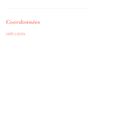
Coordonnées
0687226761
contact@mademoiselleisabelles.com
8 Rue Auguste Renoir, Mormant, France
Formulaire d'abonnement
Envoyer