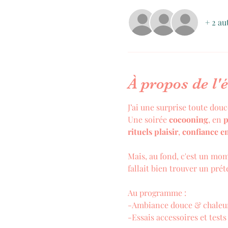
+ 2 au
À propos de l
J’ai une surprise toute dou
Une soirée 
cocooning
, en 
p
rituels plaisir
, 
confiance en
Mais, au fond, c'est un mome
fallait bien trouver un prét
Au programme :
-Ambiance douce & chaleu
-Essais accessoires et test