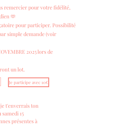
 remercier pour votre fidélité,
dien 🫶
toire pour participer. Possibilité
ar simple demande (voir
5 NOVEMBRE 2025 lors de
ont un lot.
Je participe avec 10€
e t'enverrais ton 
u samedi 15 
nes présentes à 