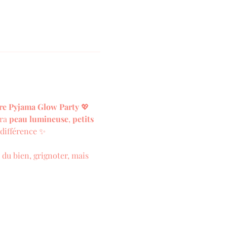
re Pyjama Glow Party
 💖
ra 
peau lumineuse
, 
petits 
 différence ✨
 du bien, grignoter, mais 